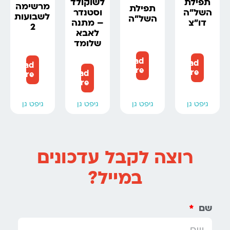
תפילת
לשוקולד
מרשימה
תפילת
השל”ה
וסטנדר
לשבועות
השל”ה
דו”צ
– מתנה
2
לאבא
שלומד
Read
Read
Read
more
more
Read
more
more
גיפט גן
גיפט גן
גיפט גן
גיפט גן
רוצה לקבל עדכונים
במייל?
שם