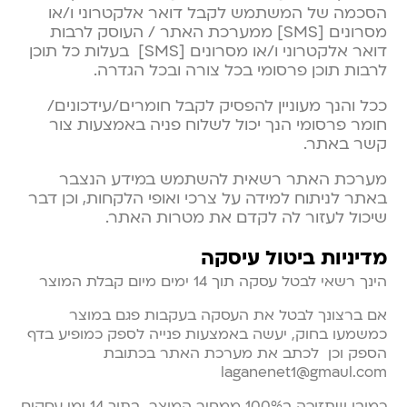
הסכמה של המשתמש לקבל דואר אלקטרוני ו/או
מסרונים [SMS] ממערכת האתר / העוסק לרבות
דואר אלקטרוני ו/או מסרונים [SMS] בעלות כל תוכן
לרבות תוכן פרסומי בכל צורה ובכל הגדרה.
ככל והנך מעוניין להפסיק לקבל חומרים/עידכונים/
חומר פרסומי הנך יכול לשלוח פניה באמצעות צור
קשר באתר.
מערכת האתר רשאית להשתמש במידע הנצבר
באתר לניתוח למידה על צרכי ואופי הלקחות, וכן דבר
שיכול לעזור לה לקדם את מטרות האתר.
מדיניות ביטול עיסקה
הינך רשאי לבטל עסקה תוך 14 ימים מיום קבלת המוצר
אם ברצונך לבטל את העסקה בעקבות פגם במוצר
כמשמעו בחוק, יעשה באמצעות פנייה לספק כמופיע בדף
הספק וכן לכתב את מערכת האתר בכתובת
laganenet1@gmaul.com
כמובן שתזוכה ב100% ממחיר המוצר בתוך 14 ימי עסקים