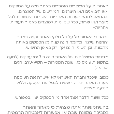
האחריות על המוצרים הנמכרים באתר חלה על הספקים
ו/או היבואנים ו/או היצרנים המורשים של המוצרים,
ובהתאם לתנאי תעודות האחריות והשירות הצמודות לכל
מוצר ו/או שרות, ככל שקיימות למוצרים כאמור תעודות
אחריות+
יובהר כי האמור חל על כל חלקי האתר וקניה באזור
“החנות שלנו” וכדומה הינה קניה מן הספקים באותה
מתכונת, וכן השוני הינם אך ורק באופן החיפוש.
מדיניות המשלוחים של האתר הינה כ 7 ימי עסקים (למעט
בתקופות עומס כגון עונת המכירות – הקיץ/ערבי חגים
וכדומה)
כמובן שככל וחברת האשראי לא אישרה את העיסקה
מערת האתר תהיה רשאית לבטל את העסקה וללא
הודעה מצידה.
ככל ושונה הדבר אצל אחד מן הספקים יצוין במפורש.
בהשתמשותך אתה מצהיר: כי מאחר והאתר
בסביבה מקוונת שבה אין אפשרות לאבטחה הרמטית