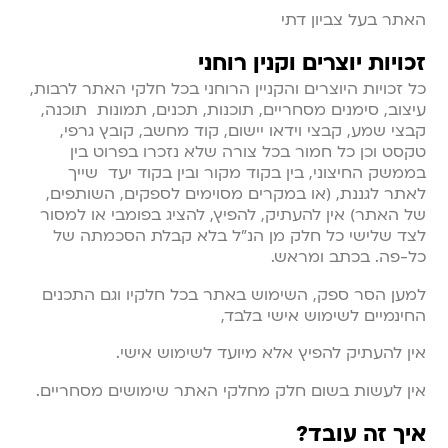
האתר בעל צביון דתי
זכויות יוצרים וקנין רוחני
כל זכויות היוצרים והקניין הרוחני בכל חלקי האתר לרבות,
עיצוב, סימנים מסחריים, תוכנות, תכנים, תמונות תוכנה,
קבצי שמע, קבצי וידאו יישום, קוד מחשב, קובץ גרפי,
טקסט וכן כל חמור בכל צורה שלא נזכרו בפרוט בין
בממשק החיצוני, בין בקוד מקור ובין בקוד יעד שייך
לאתר לגננת, (או במקרים מסוימים לספקים, השותפים,
של האתר) אין להעתיק, להפיץ, להציג בפומבי או למסור
לצד שלישי כל חלק מן הנ”ל בלא קבלת הסכמתה של
כל-פה. בכתב ומראש.
למען הסר ספק, השימוש באתר בכל חלקיו וגם התכנים
החינמיים לשימוש אישי בלבד,
אין להעתיק להפיץ אלא מיועד לשימוש אישי.
אין לעשות בשום חלק מחלקי האתר שימושים מסחריים.
איך זה עובד?