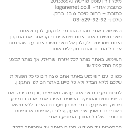
מיכל זורין עוסק מורשה 201338670
כתובת אתר- laganenet.co.il
כתובת – רחוב מיכה 6 בני ברק.
טלפון- 03-629-92-92
השימוש באתר מהווה הסכמה לתקנון, ולכן כשאתם
משתמשים באתר אתם מצהירים כי קראתם את התקנון
ואתם מסכימים לו, ולכן אל תשתמשו באתר עד שהבנתם
את כל התקנון והנכם מקבלים אותו.
השימוש באתר מותר לכל אזרח ישראלי, אך מותר לבצע
קניה החל מגיל 18
כמו כן עם השימוש באתר אתם מצהירים כי כל הפעולות
שלכם (ללא הבדל ולא כל סייג) באתר הם לפי התקנון.
למרות מערכת שהאתר עושה מאמצים , וכן מדריכה את
המפרסמים והספקים השונים הציג באתר או דרכו מידע
מדויק ומהימן עד כמה שניתן מערכת האתר ללא תישא
באחריות באופן ישיר או עקיף לדיוק אמינות או זמינות
וכדומה של כל התוכן המופיע באתר
הסתמכות על המידע/ תכנים באתר על אחריותך בלבד.