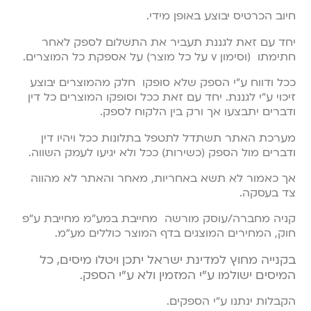
חיוב הכרטיס יבוצע באופן מידי.
יחד עם זאת לגננת תעביר את התשלום לספק לאחר
חתימתו (וסימון v על כל מוצר) על אספקת כל המוצרים.
ככל ודווח ע”י הספק שלא סופקו חלק מהמוצרים יבוצע
זיכוי ע”י לגננת. יחד עם זאת ככל וסופקו המוצרים כל דין
ודברים יתבצעו אך ורק בין הלקוח לספק.
מערכת האתר תשתדל לתטפל בתלונות ככל ויהיו דין
ודברים מול הספק (כשירות) ככל ולא יגיעו לעמק השווה.
אך כאמור לא תשא באחריות, מאחר והאתר לא מהווה
צד בעסקה.
קניה מחברה/עוסק מורשה מחייבת במע”מ מחייבת ע”פ
חוק, המחירים המוצגים בדף המוצר כוללים מע”מ.
בקנייה מחוץ למדינת ישראל יתכן ויטלו מיסים, כל
המיסים ישולמו ע”י המזמין ולא ע”י הספק.
הקבלות ינתנו ע”י הספקים.