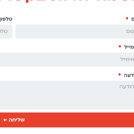
טלפון
מייל
דעה
שליחה ←