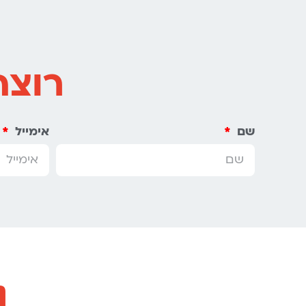
רוצה
שם
אימייל
נ