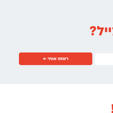
יל?
רשמו אותי ←