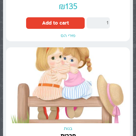
₪
135
Add to cart
מירי הס
בנות
חברות