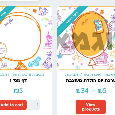
מוצר דיגיטלי
מוצר ד
סיבות והשכרת ציוד / תלבושות
מסיבות והשכרת ציוד / תלב
רכת יום הולדת מעוצבת
דף מס’ 1
₪
5
₪
34
–
₪
5
View
Add to cart
products