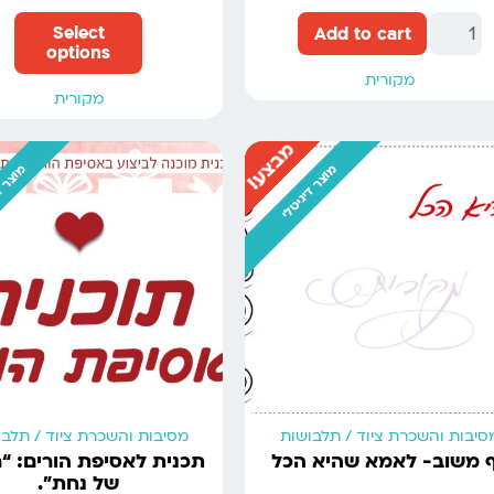
Select
Add to cart
options
מקורית
מקורית
מבצע!
מוצר דיגיטלי
מוצר ד
סיבות והשכרת ציוד / תלבושות
מסיבות והשכרת ציוד / תלב
 משוב- לאמא שהיא הכל
תכנית לאסיפת הורים: “ר
של נחת”.