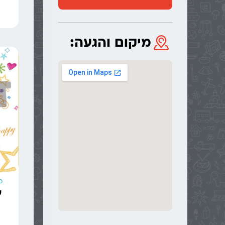
מיקום והגעה:
מ
ע