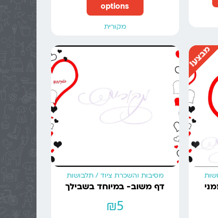
options
מקורית
מבצע!
ושות
מסיבות והשכרת ציוד / תלבושות
מני
דף משוב- במיוחד בשבילך
₪
5