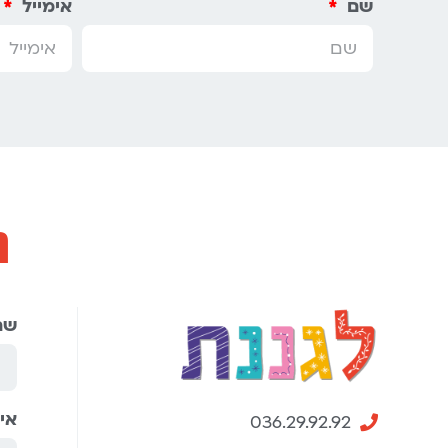
שם
אימייל
נ
שם
אי
036.29.92.92