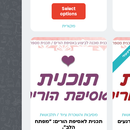
Select
options
מקורית
יגיטלי
ושות
מסיבות והשכרת ציוד / תלבושות
געים
תכנית לאסיפת הורים: “מפתח
הלב”.