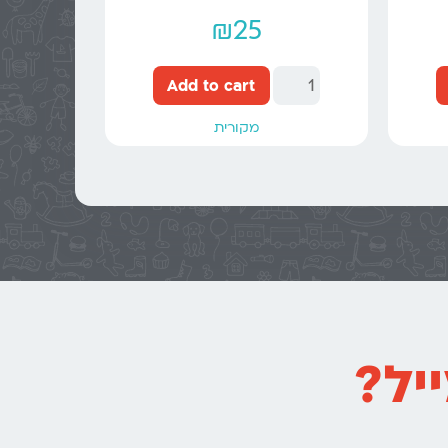
₪
25
Add to cart
מקורית
יל?