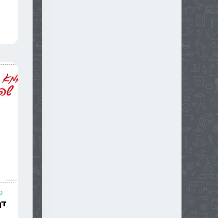
Sale!
מ
דף