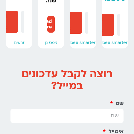
שנה
dd
Add
Add
Read
to
to
to
more
art
cart
cart
bee smarter
גיפט גן
bee smarter
זרעים
רוצה לקבל עדכונים
במייל?
שם
אימייל