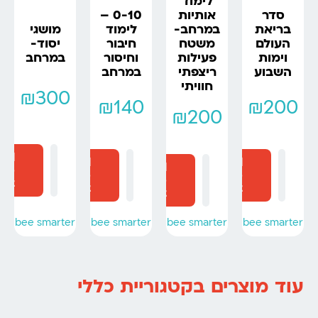
לימוד
סדר
0-10 –
אותיות
בריאת
לימוד
מושגי
במרחב-
העולם
חיבור
יסוד-
משטח
וימות
וחיסור
במרחב
פעילות
השבוע
במרחב
ריצפתי
חוויתי
₪
300
₪
140
₪
200
₪
200
dd
Add
Add
Add
to
to
to
to
art
cart
cart
cart
bee smarter
bee smarter
bee smarter
bee smarter
עוד מוצרים בקטגוריית כללי