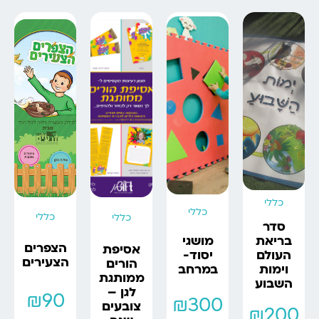
כללי
כללי
כללי
כללי
סדר
מושגי
בריאת
הצפרים
אסיפת
יסוד-
העולם
הצעירים
הורים
במרחב
וימות
ממותגת
השבוע
לגן –
₪
90
₪
300
צובעים
₪
200