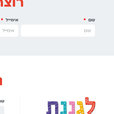
רוצה
שם
אימייל
נ
שם