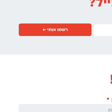
יל?
רשמו אותי ←