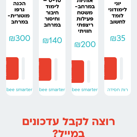
0-10 –
אותיות
יוני
הכנה
לימוד
במרחב-
לימודוני
גרפו
חיבור
משטח
לומד
מוטורית-
וחיסור
פעילות
לחשוב
במרחב
במרחב
ריצפתי
חוויתי
₪
300
₪
35
₪
140
₪
200
dd
Add
Add
Add
to
to
to
to
art
cart
cart
cart
bee smarter
רות חסידה
bee smarter
bee smarter
רוצה לקבל עדכונים
במייל?